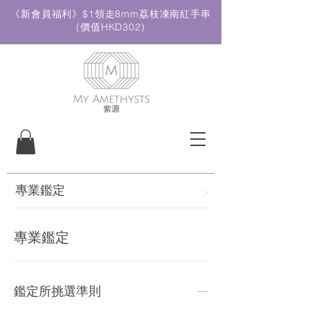
《新會員福利》$1領走8mm荔枝凍南紅手串
(價值HKD302)
專業鑑定
>
專業鑑定
-
鑑定所挑選準則