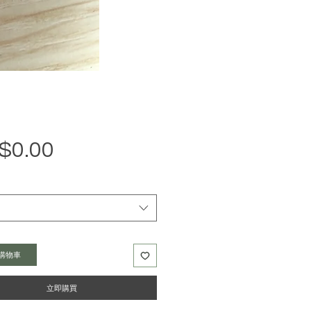
$0.00
價
格
購物車
立即購買