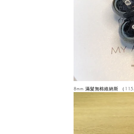
8mm 滿髮無棉維納斯 （115