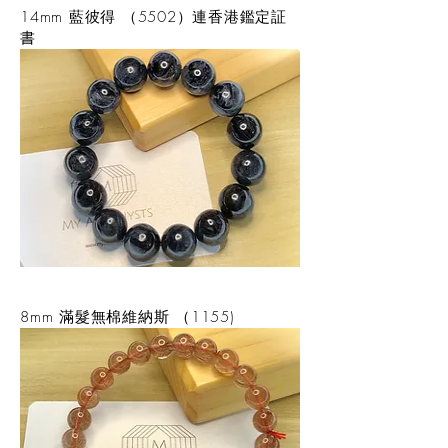
14mm 藍彼得 （5502）連香港鑑定証
書
8mm 滿髮無棉維納斯 （1155)