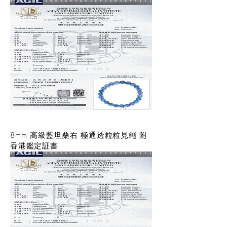
8mm 高級藍坦桑右 極通透粒粒見繩 附
香港鑑定証書