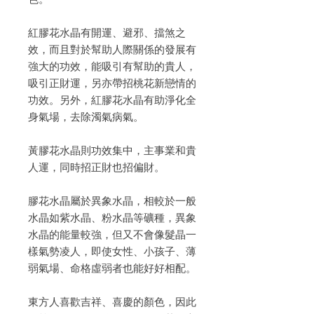
紅膠花水晶有開運、避邪、擋煞之
效，而且對於幫助人際關係的發展有
強大的功效，能吸引有幫助的貴人，
吸引正財運，另亦帶招桃花新戀情的
功效。另外，紅膠花水晶有助淨化全
身氣場，去除濁氣病氣。

黃膠花水晶則功效集中，主事業和貴
人運，同時招正財也招偏財。

膠花水晶屬於異象水晶，相較於一般
水晶如紫水晶、粉水晶等礦種，異象
水晶的能量較強，但又不會像髮晶一
樣氣勢凌人，即使女性、小孩子、薄
弱氣場、命格虛弱者也能好好相配。

東方人喜歡吉祥、喜慶的顏色，因此