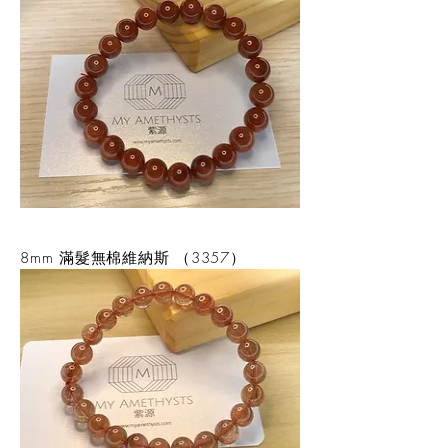
8mm 滿髮無棉維納斯 （3357）