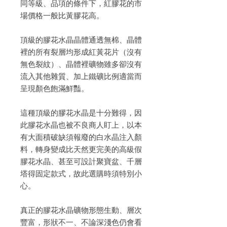
同等級、品項的條件下，紅膠花的市
場價格一般比黃膠花高。

頂級的膠花水晶晶體通透無棉、晶體
裡的所有裂層均形成紅黃花片（沒有
無色裂紋）、晶體裡礦物雖多卻沒有
流入其他雜質、加上鐵礦比例適當而
呈現顏色飽滿鮮豔。

這種頂級的膠花水晶是十分難得，因
此膠花水晶也被不良商人盯上，以本
有大面積破缺須報廢的白水晶注入顏
料，轉身變成比天然更完美的高級假
膠花水晶、甚至可設計聚寶盆、千層
塔得固定款式，故此選購時須特別小
心。

真正的膠花水晶礦物形態生動、層次
豐富，形狀不一、不論深淺色仍會看