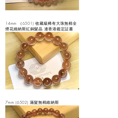
14mm （6501) 收藏級稀有大珠無棉全
煙花維納斯紅銅髮晶 連香港鑑定証書
7mm (6502) 滿髮無棉維納斯