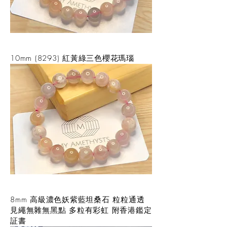
10mm (8293) 紅黃綠三色櫻花瑪瑙
8mm 高級濃色妖紫藍坦桑石 粒粒通透
見繩無雜無黑點 多粒有彩虹 附香港鑑定
証書