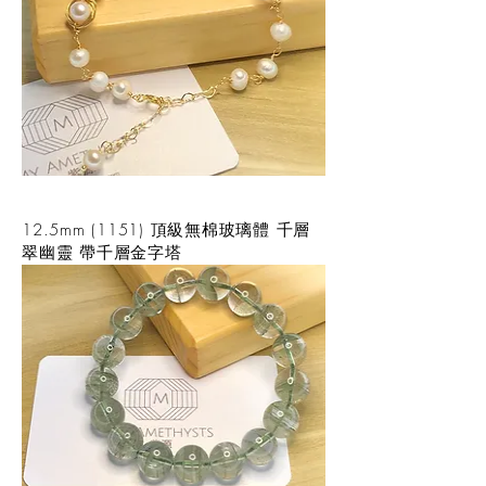
12.5mm (1151) 頂級無棉玻璃體 千層
翠幽靈 帶千層金字塔