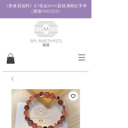
《新會員福利》$1領走8mm荔枝凍南紅手串
(價值HKD302)