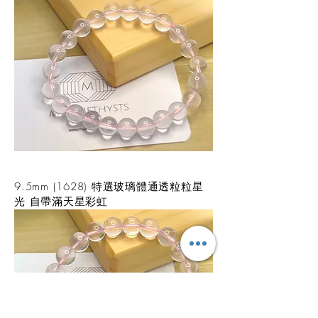
9.5mm (1628) 特選玻璃體通透粒粒星
光 自帶滿天星彩虹