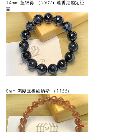
14mm 藍彼得 （5502）連香港鑑定証
書
8mm 滿髮無棉維納斯 （1155)