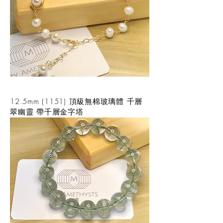
12.5mm (1151) 頂級無棉玻璃體 千層
翠幽靈 帶千層金字塔