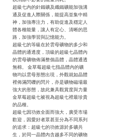
超級七內的針鐵礦及纖鐵礦能加強溝
通及促進人際關係，能提高並集中精
神，加強專注力，有助促進及穩定人
體各種能量，讓人有定心、清晰的思
路，加強學習與記憶能力。
超級七的等級在於雲母礦物的多少和
晶體的通透度，頂級的超級七晶體內
的雲母礦物佈滿整個晶體，晶體通透
無棉。 金草莓超級七指晶體內的礦
物均以雲母形態出現，外觀就如晶體
裡佈滿閃礫的閃片，亦是礦物磁場最
強大的形態，故此兼具觀賞度與力量
金草莓超級七被視為超級七裡最珍貴
的品種。
超級七因功效全面而強大，廣受市場
歡迎，因愛好者眾甚至分為不同系列
的追求：超級七的功效源於多礦共
生，於同一晶體內含越多不同的礦物