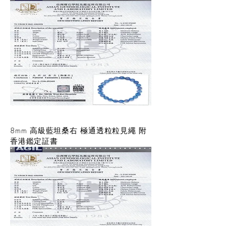
8mm 高級藍坦桑右 極通透粒粒見繩 附
香港鑑定証書