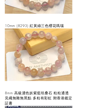
10mm (8293) 紅黃綠三色櫻花瑪瑙
8mm 高級濃色妖紫藍坦桑石 粒粒通透
見繩無雜無黑點 多粒有彩虹 附香港鑑定
証書