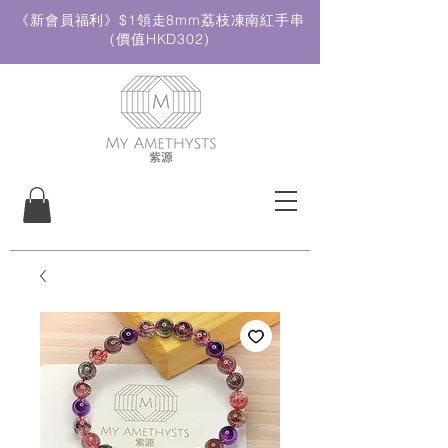
《新會員福利》$1領走8mm荔枝凍南紅手串
(價值HKD302)