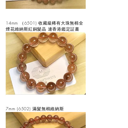
14mm （6501) 收藏級稀有大珠無棉全
煙花維納斯紅銅髮晶 連香港鑑定証書
7mm (6502) 滿髮無棉維納斯