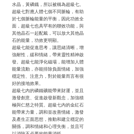
水晶，黃磷鐡，所以被稱為超級七。
超級七對應人體七個不同脈輪，有助
於七個脈輪能量的平衡，因此功效全
面，超級七也具罕有的聯效功能，與
其他晶石一起配戴，可以放大其他晶
石的能量，功效更明顯。
超級七能促進思考，讓思緒清晰，增
強耐性，緩和情緒，帶來靈性精神啟
發。超級七能淨化磁場，能增加人體
能量流動，亦能排除負面情緒，加強
穩定性、注意力，對於能量而言有很
好的接地效果。
超級七內的磷鐵礦能帶來財運，並且
激發創意、促進啟發新觀念，加強積
極與仁慈之特質。超級七內的金紅石
能帶來力量，調和並改善情緒，激發
及產生正面思想，推動和建立穩定的
關係，調和情緒和心理失衡，並且可
以消除不必要的能量消耗。