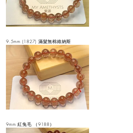
9.5mm (1827) 滿髮無棉維納斯
9mm 紅兔毛 （9188）