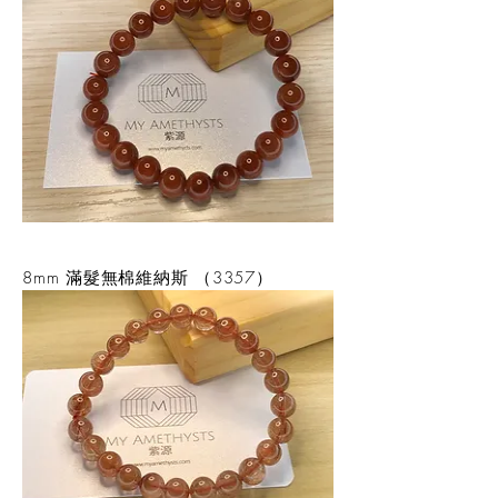
8mm 滿髮無棉維納斯 （3357）