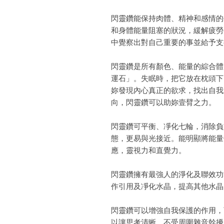
閃靈鑽能保持肉體、精神和感情的
和身體能量阻塞的狀況，緩解疲勞
中覺察出對自己重要的事並給予支
閃靈鑽是所有顏色、能量的綜合體
運石」。失眠時，把它放在枕頭下
妳發現內心真正的欲求，找出自我
向，閃靈鑽可以助妳壹臂之力。

閃靈鑽可平衡、凈化七輪，消除負
態，更易與光接近。能明顯將能量
應，靈視力和直覺力。

閃靈鑽擁有最強人的淨化及聯效功
作引用及凈化水晶，提高其他水晶
閃靈鑽可以增強自我保護的作用，
以讓思考清晰，不受周圍雜音幹擾。