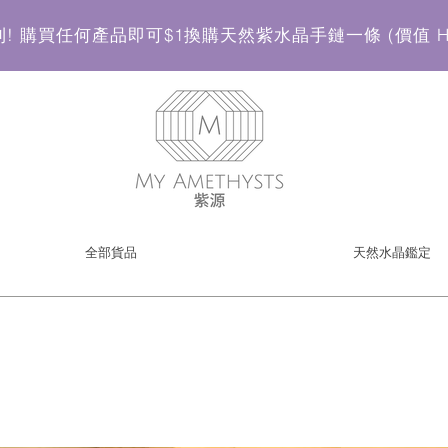
! 購買任何產品即可$1換購天然紫水晶手鏈一條 (價值 HK
全部貨品
天然水晶鑑定