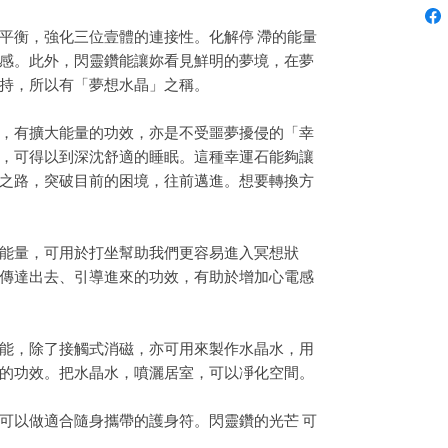
平衡，強化三位壹體的連接性。化解停 滯的能量
感。此外，閃靈鑽能讓妳看見鮮明的夢境，在夢
持，所以有「夢想水晶」之稱。

，有擴大能量的功效，亦是不受噩夢擾侵的「幸
，可得以到深沈舒適的睡眠。這種幸運石能夠讓
之路，突破目前的困境，往前邁進。想要轉換方
能量，可用於打坐幫助我們更容易進入冥想狀
傳達出去、引導進來的功效，有助於增加心電感
能，除了接觸式消磁，亦可用來製作水晶水，用
的功效。把水晶水，噴灑居室，可以凈化空間。

可以做適合隨身攜帶的護身符。閃靈鑽的光芒 可

