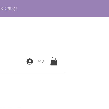
D295)
!
登入