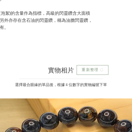
虹泡絮)的含量作為指標，高級的閃靈鑽含大面積
另外亦存在含石油的閃靈鑽，稱為油膽閃靈鑽，
有。
實物相片
重新整理
選擇最合眼緣的單品後，根據 4 位數字的實物編號下單