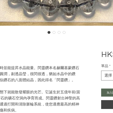
HK
單品
*
時並能提昇水晶能量。閃靈鑽本名赫爾基蒙鑽石
圓潤，剔透晶瑩，很閃很透，猶如水晶中的鑽
選擇
似鑽石的八面體結晶，因此得名「閃靈鑽」。

態下就能散發耀眼的光芒。它誕生於五億年前(當
加入
雲石的礦石空洞內孕育而成。閃靈鑽射出神聖的高
通過打開和清除脈輪系統，使您適應最高的精神
傷和疾病。
