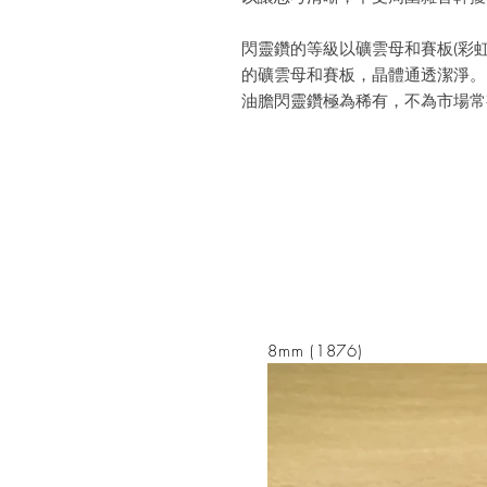
閃靈鑽的等級以礦雲母和賽板(彩
的礦雲母和賽板，晶體通透潔淨。
油膽閃靈鑽極為稀有，不為市場常
8mm (1876)